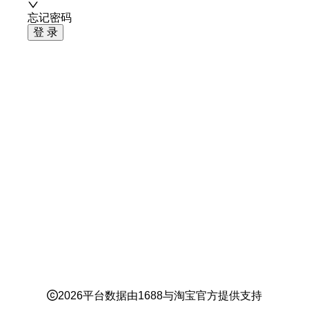
忘记密码
登 录
2026平台数据由1688与淘宝官方提供支持